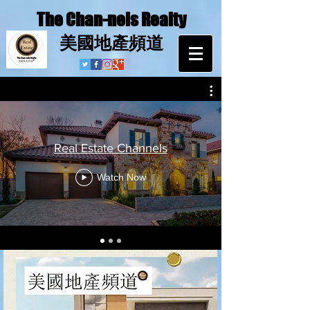
The Chan-nels Realty
​美國地產頻道
Real Estate Channels
Watch Now