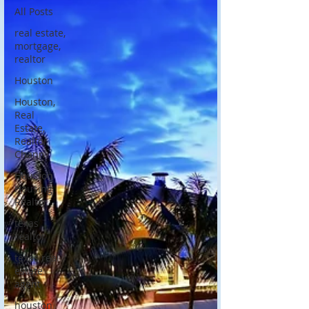
All Posts
real estate,
mortgage,
realtor
Houston
Houston,
Real
Estate,
Realtor
Chann
Houston
Housing
Realtor
texas
realtor
texas real
estate
agent
houston