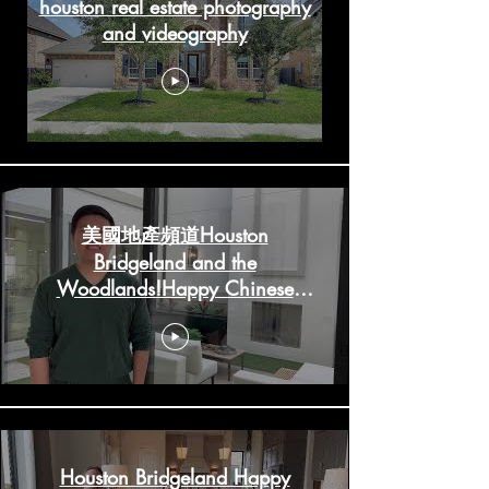
houston real estate photography
and videography
美國地產頻道Houston
Bridgeland and the
Woodlands!Happy Chinese
New Year!
HoustonRealestateChannels.com
Houston Bridgeland Happy