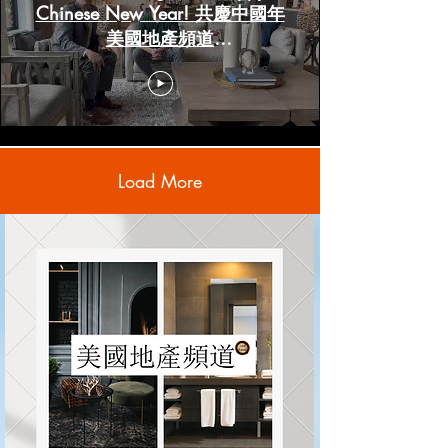
Chinese New Year! 共慶中國年
美國地產頻道
www.HoustonRealestateChannels.com
Load More