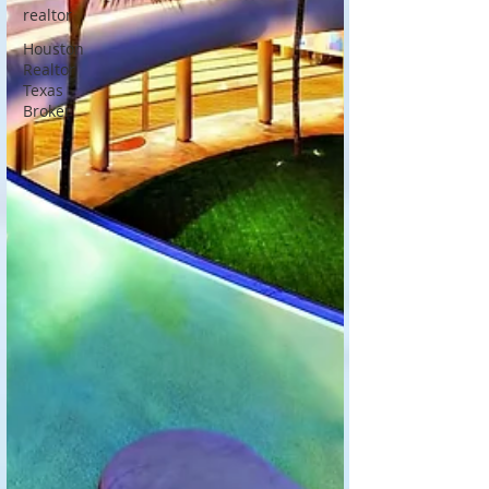
realtor
Houston
Realtor
Texas
Broker