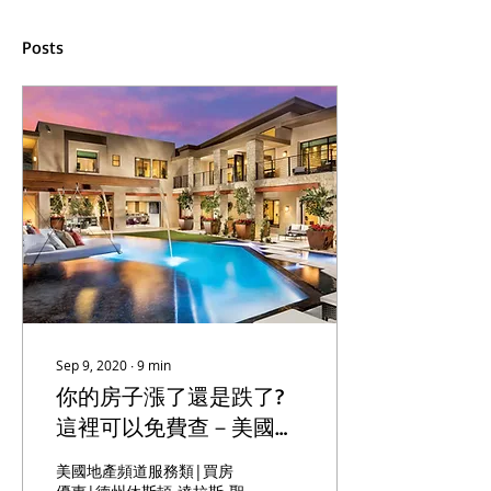
Posts
Sep 9, 2020
∙
9
min
你的房子漲了還是跌了?
這裡可以免費查－美國地
產頻道
美國地產頻道服務類|買房