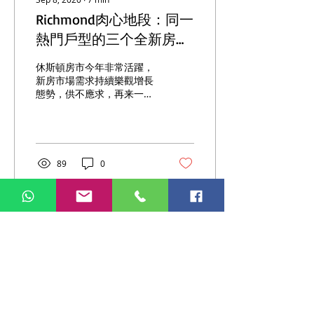
Richmond肉心地段：同一
熱門戶型的三个全新房子
现正内部认租--美國地產
休斯頓房市今年非常活躍，
頻道
新房市場需求持續樂觀增長
態勢，供不應求，再来一个
Richmond全新房子招租，
投資者趁熱打鐵，有意向置
業休斯頓投資房產的朋友查
询致電：346-331-1389 或
发邮件至
89
0
Houston.Realestate.Channels@gmail.com
預約看...