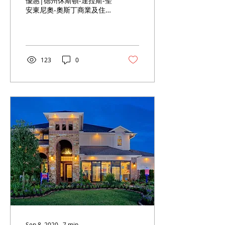
優惠|德州休斯頓-達拉斯-聖
安東尼奧-奧斯丁商業及住
宅買賣-租賃-管理-樓價走向
及成交紀錄數據分析｜房屋
攝影|房屋錄影視頻製作|安
装噴淋系統|百葉窗|住宅商
業買賣租賃管理|物業清
123
0
潔||低利率貸款|家用產品
廣告宣傳|地產傳單設計|商
用名片設計|租客協調...
Sep 8, 2020
∙
7
min