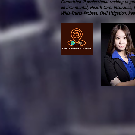
Committed IP professional seeking to gu
Environmental, Health Care, Insurance, 
Wills-Trusts-Probate, Civil Litigation, Rea