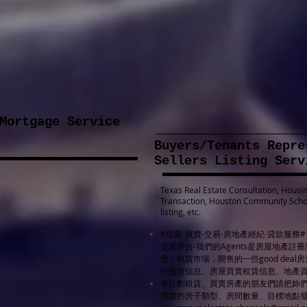
Mortgage Service
貸款服務
Buyers/Tenants Rep
Sellers Listing
Texas Real Estate Consultation, Housin
Transaction, Houston Community Schoo
listing, etc.
#租賃-買賣-交易-房地產經紀-貸款服務
交易平台-我們的Agents是房屋地產註冊
息，租賃市場，開售的一些good de
些投資信息、房屋買賣租賃信息、地產
有計劃租賃、買賣房產的朋友們請把妳們
買賣的房子類型、房間數量、目標地點