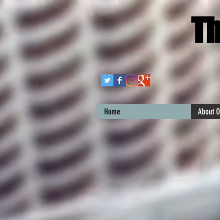
Th
Home
About O