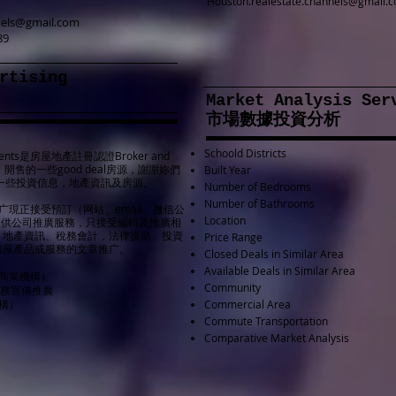
Houston.realestate.channels@gmail.
nels@gmail.com
89
t/Advertising
Market Analysis
​市場數據投資分析
Schoold Districts
s是房屋地產註冊認證Broker and
開售的一些good deal房源，謝謝妳們
Built Year
一些投資信息，地產資訊及房源。
Number of Bedrooms
Number of Bathrooms
商業廣告推广現正接受預訂（网站、email、微信公
Location
序）提供公司推廣服務，只接受編輯及推廣相
、地產資訊、稅務會計，法律援助、投資
Price Range
房屋產品或服務的文章推广。
Closed Deals in Similar Area
Available Deals in Similar Area
或商業機構）
Community
務宣傳推廣
構）
Commercial Area
Commute Transportation
Comparative Market Analysis