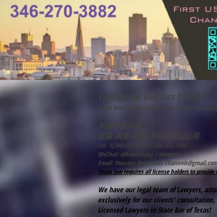
Contact our Realtors TODAY!
Texas Real Estate Consultation, Residential or c
​美國地產頻道
租賃-買賣-交易-房地產經紀公司
Cel: 1(346)-331-9135 / 346-331-1389
WeChat: athrunhuang / stvogue
Email:
Houston.Realestate.Channels@gmail.co
Texas law requires all license holders to provide
We have our legal team of Lawyers, attorn
exclusively for our clients' consultation,
Licensed Lawyers in State Bar of Texas!