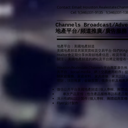
Contact: Email:
Houston.Realestate.Chan
Cel: 1(346)331-9135 1(346)331-13
Channels Broadcas
地產平台/頻道推廣/廣告服務
地產平台：美國地產頻道
美國地產頻道房屋買賣租賃交易平台-我們的Agent
realtor會定期分享休斯頓地產信息，租賃市場，
關注， 美國地產頻道的網站及平台將定期發布
Houston.Realestate.Channels平台
共平台、social media、網上交易應用程
關家庭服務、家庭材料、家具維修、家居設計
理財，項目推廣，金融股票，債券分析及相應
微信公共平台美國地產頻道:(個人專輯、團體
单次产品宣传（包含產品服務專訪和產品服
演示性網站設計製作 (個人專輯、團體或商業機
Flyer设计製作