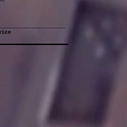
com
.
 Service