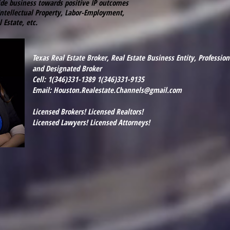
ide business towards positive IP outcomes
Intellectual Property, Labor-Employment,
l Estate, etc.
Texas Real Estate Broker, Real Estate Business Entity, Profession
and Designated Broker
Cell: 1(346)331-1389 1(346)331-9135
Email:
Houston.Realestate.Channels@gmail.com
Licensed Brokers! Licensed Realtors!
Licensed Lawyers! Licensed Attorneys!