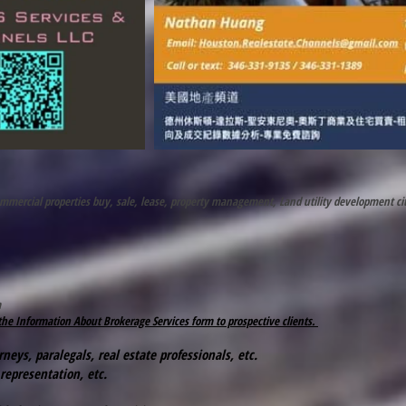
ommercial properties buy, sale, lease, property management, Land utility development city
m
 the Information About Brokerage Services form to prospective clients.
eys, paralegals, real estate professionals, etc.
 representation, etc.