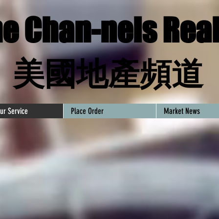
e Chan-nels Real
​美國地產頻道
ur Service
Place Order
Market News