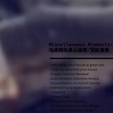
Miscellaneous
Products/
地產輔助產品服務/
1.Mortgage your house at great rate
2.Flat Fee Advertise your house
3.Lease Contract Renewal
4.Coordination One-time Service
5.Coordination Six-month Service
6.Rental House Application
7.Cleaning
8.Deep Clean
8.Property Photography
9.Property Flyers/Posters Design
10. Property Websites Design