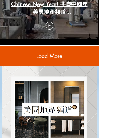
Chinese New Year! 共慶中國年
美國地產頻道
www.HoustonRealestateChannels.com
Load More