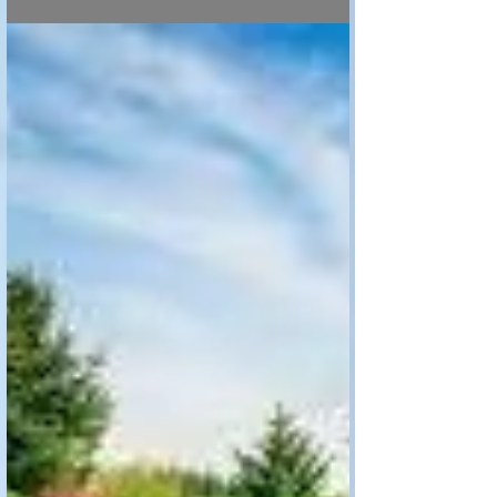
凱蒂和糖城的中間站Richmond
全新投资房招租!旺中帶靜：交
通发达+公路汇聚+商业繁华+环
境优雅--美國地產頻道