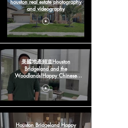
houston real estate photography
and videography
美國地產頻道Houston
Bridgeland and the
Woodlands!Happy Chinese
New Year!
HoustonRealestateChannels.com
Houston Bridgeland Happy