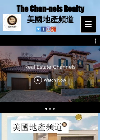
The Chan-nels Realty
​美國地產頻道
Real Estate Channels
Watch Now