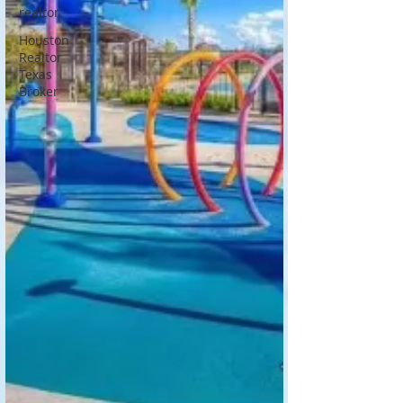
realtor
Houston
Realtor
Texas
Broker