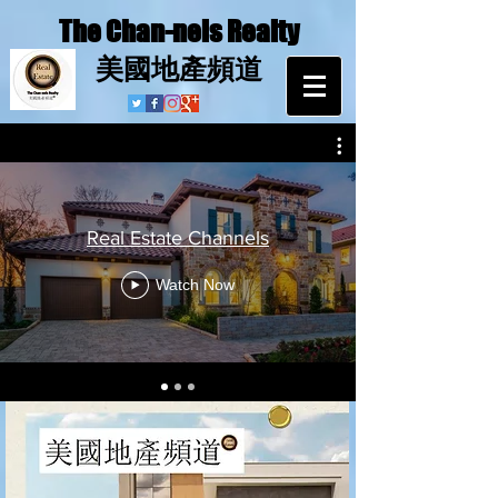
The Chan-nels Realty
​美國地產頻道
Real Estate Channels
Watch Now