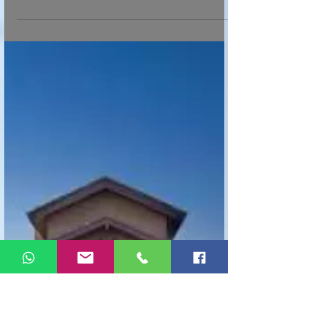
Richmond又一豪华型投资房過
戶及招租－－美國地產頻道