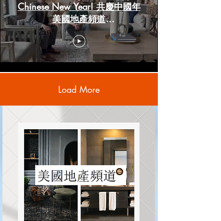
Chinese New Year! 共慶中國年
美國地產頻道
www.HoustonRealestateChannels.com
Load More