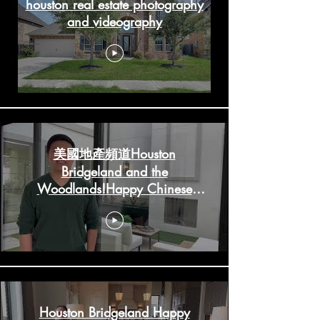
houston real estate photography
and videography
美國地產頻道Houston
Bridgeland and the
Woodlands!Happy Chinese
New Year!
HoustonRealestateChannels.com
Houston Bridgeland Happy