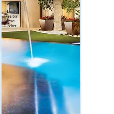
realtor
Houston
Realtor
Texas
Broker