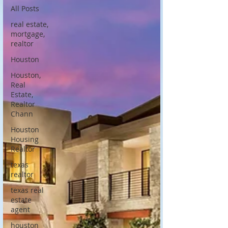
All Posts
real estate,
mortgage,
realtor
Houston
Houston,
Real
Estate,
Realtor
Chann
Houston
Housing
Realtor
texas
realtor
texas real
estate
agent
houston