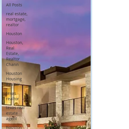
All Posts
real estate,
mortgage,
realtor
Houston
Houston,
Real
Estate,
Realtor
Chann
Houston
Housing
Realtor
texas
realtor
texas real
estate
agent
houston