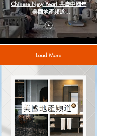
Chinese New Year! 共慶中國年
美國地產頻道
www.HoustonRealestateChannels.com
Load More