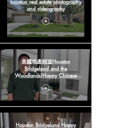
houston real estate photography
and videography
美國地產頻道Houston
Bridgeland and the
Woodlands!Happy Chinese
New Year!
HoustonRealestateChannels.com
Houston Bridgeland Happy