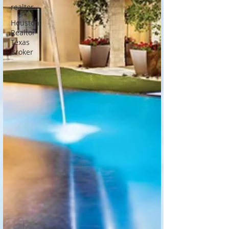
realtor
Houston
Realtor
Texas
Broker