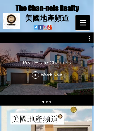
The Chan-nels Realty
​美國地產頻道
Real Estate Channels
Watch Now