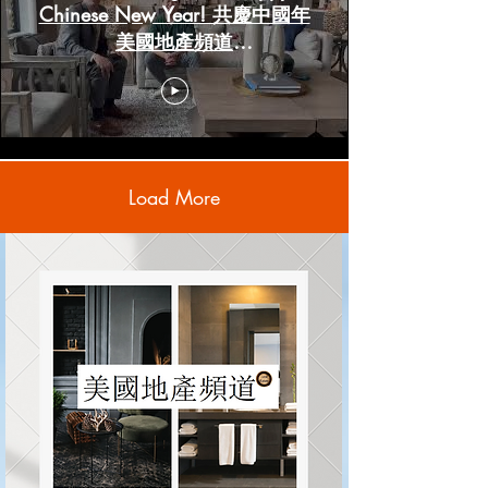
Chinese New Year! 共慶中國年
美國地產頻道
www.HoustonRealestateChannels.com
Load More