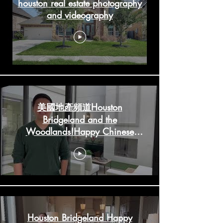
houston real estate photography
and videography
美國地產頻道Houston
Bridgeland and the
Woodlands!Happy Chinese
New Year!
HoustonRealestateChannels.com
Houston Bridgeland Happy