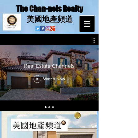
The Chan-nels Realty
​美國地產頻道
Real Estate Channels
Watch Now