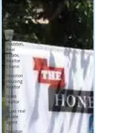
All Posts
real estate,
mortgage,
realtor
Houston
Houston,
Real
Estate,
Realtor
Chann
Houston
Housing
Realtor
texas
realtor
texas real
estate
agent
houston