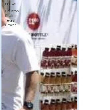
realtor
Houston
Realtor
Texas
Broker