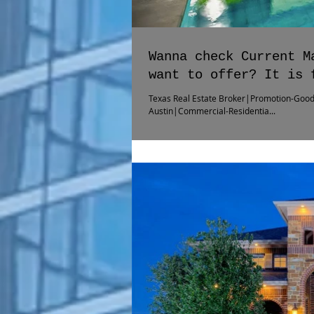
Wanna check Current M
want to offer? It is 
Texas Real Estate Broker|Promotion-Good
Austin|Commercial-Residentia...