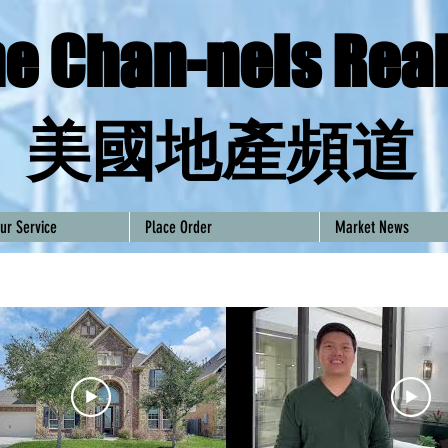
e Chan-nels Real
​美國地產頻道
ur Service
Place Order
Market News