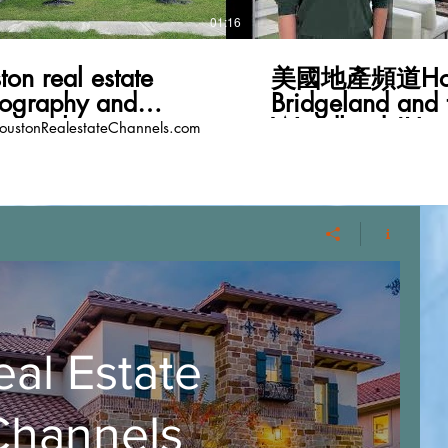
01:16
ton real estate
美國地產頻道Hou
tography and
Bridgeland and 
eography
Woodlands!Ha
ustonRealestateChannels.com
Chinese New Ye
HoustonRealest
eal Estate
Channels