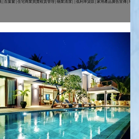
統|百葉窗|住宅商業買賣租賃管理|物業清潔||低利率貸款|家用產品廣告宣傳|地產