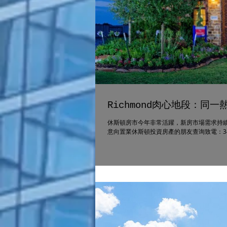
Richmond肉心地段：
休斯頓房市今年非常活躍，新房市場需求持續
意向置業休斯頓投資房產的朋友查询致電：346-331-13