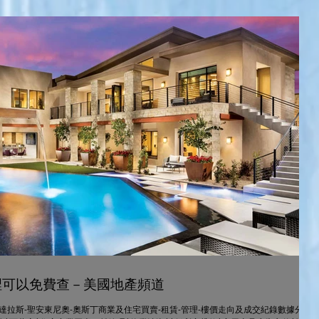
裡可以免費查－美國地產頻道
達拉斯-聖安東尼奧-奧斯丁商業及住宅買賣-租賃-管理-樓價走向及成交紀錄數據分析