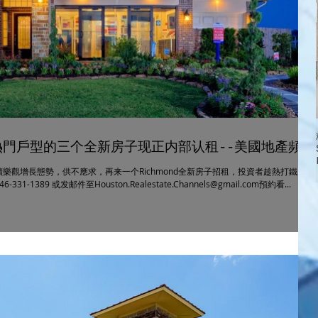
同一熱門戶型的三个全新房子现正内部认租--美國地產頻道
樂觀增長態勢，供不應求，再来一个Richmond全新房子招租，投資者趁熱打鐵，有
89 或发邮件至Houston.Realestate.Channels@gmail.com預約看...