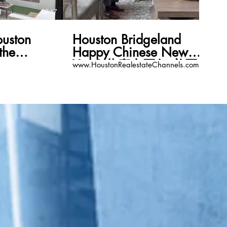
00:17
00:11
ston
Houston Bridgeland
the
Happy Chinese New
ppy
Year! 共慶中國年 美國地
www.HoustonRealestateChannels.com
ar!
產頻道
ateChannels.com
www.HoustonRealestateCha