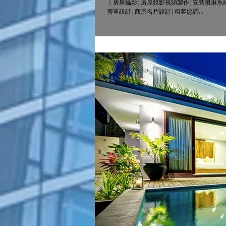
｜房屋攝影|房屋錄影視頻製作|安装噴淋系
傳單設計|商用名片設計|租客協調...