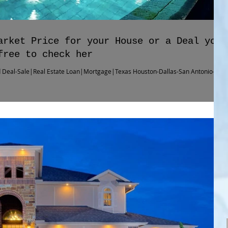
arket Price for your House or a Deal you
free to check her
 Deal-Sale|Real Estate Loan|Mortgage|Texas Houston-Dallas-San Antonio-