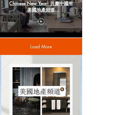
Chinese New Year! 共慶中國年
美國地產頻道
www.HoustonRealestateChannels.com
Load More