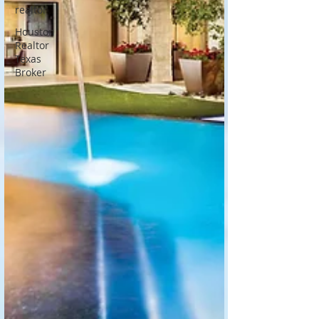
realtor
Houston
Realtor
Texas
Broker