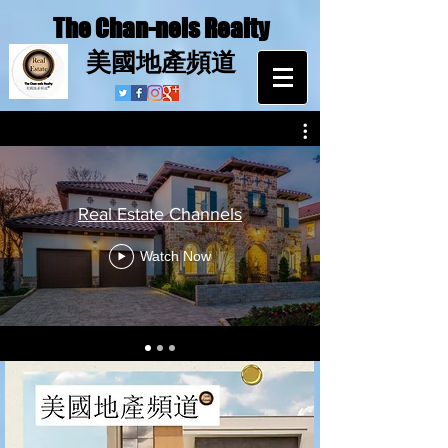
The Chan-nels Realty
​美國地產頻道
Real Estate Channels
Watch Now