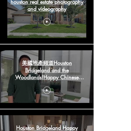
houston real estate photography
and videography
美國地產頻道Houston
Bridgeland and the
Woodlands!Happy Chinese
New Year!
HoustonRealestateChannels.com
Houston Bridgeland Happy