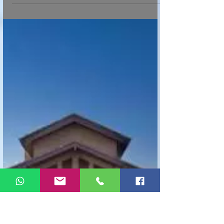
Richmond又一豪华型投资房過
戶及招租－－美國地產頻道