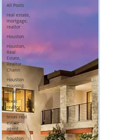
All Posts
real estate,
mortgage,
realtor
Houston
Houston,
Real
Estate,
Realtor
Chann
Houston
Housing
Realtor
texas
realtor
texas real
estate
agent
houston