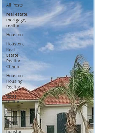
All Posts
real estate,
mortgage,
realtor
Houston
Houston,
Real
Estate,
Realtor
Chann
Houston
Housing
Realtor
texas
realtor
texas real
estate
agent
houston