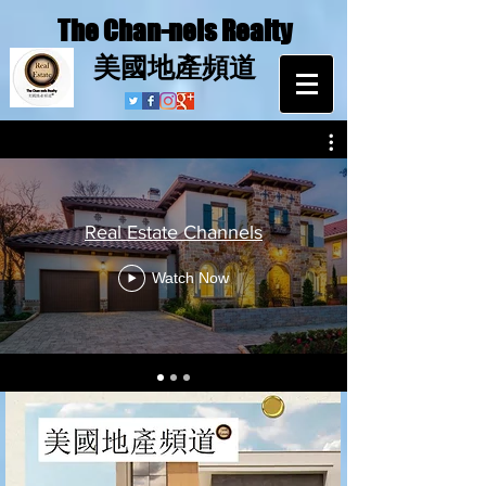
The Chan-nels Realty
​美國地產頻道
Real Estate Channels
Watch Now