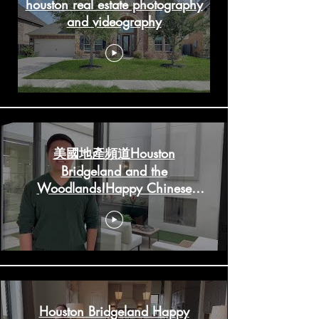
houston real estate photography
and videography
美國地產頻道Houston
Bridgeland and the
Woodlands!Happy Chinese
New Year!
HoustonRealestateChannels.com
Houston Bridgeland Happy