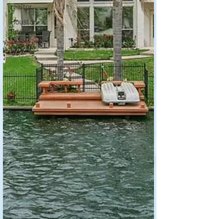
realtor
Houston
Realtor
Texas
Broker