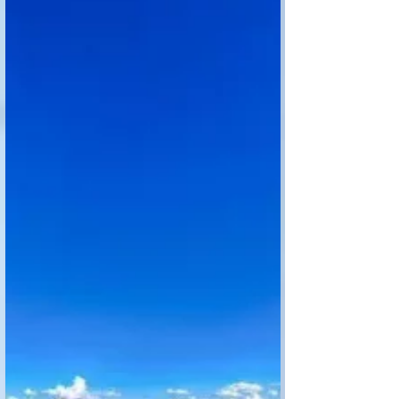
休斯頓凱蒂katy房產投資項目
匯總及年底在售房源查詢－美
國地產頻道