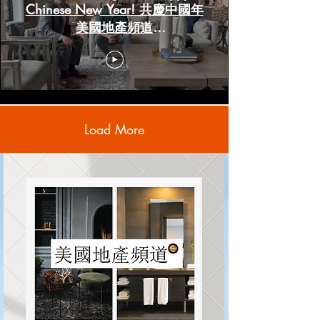
Chinese New Year! 共慶中國年
美國地產頻道
www.HoustonRealestateChannels.com
Load More