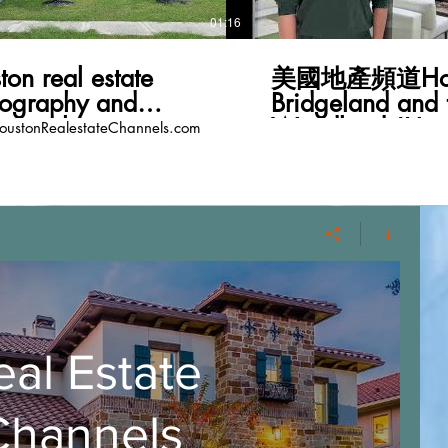
01:16
ton real estate
美國地產頻道Hou
tography and
Bridgeland and 
eography
Woodlands!Ha
ustonRealestateChannels.com
Chinese New Ye
HoustonRealest
eal Estate
Channels