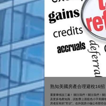
熟知美國房產合理避稅16招
重要事情說三遍！ 關注我們！關注我們！關
及更多地產知識，請點擊上面藍色小字美國
房者应有的"常识"。在外国房小编公布那些合理