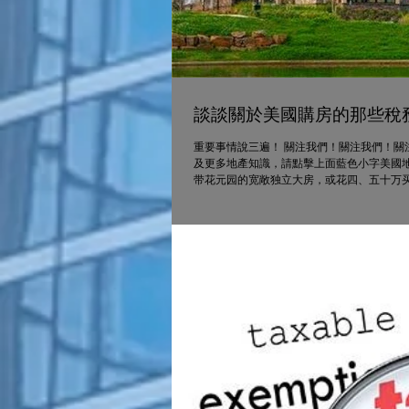
談談關於美國購房的那些稅
重要事情說三遍！ 關注我們！關注我們！關
及更多地產知識，請點擊上面藍色小字美國地
带花元园的宽敞独立大房，或花四、五十万买间