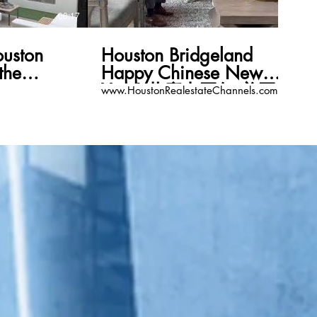
00:17
00:11
ston
Houston Bridgeland
the
Happy Chinese New
ppy
Year! 共慶中國年 美國地
www.HoustonRealestateChannels.com
ar!
產頻道
ateChannels.com
www.HoustonRealestateCha