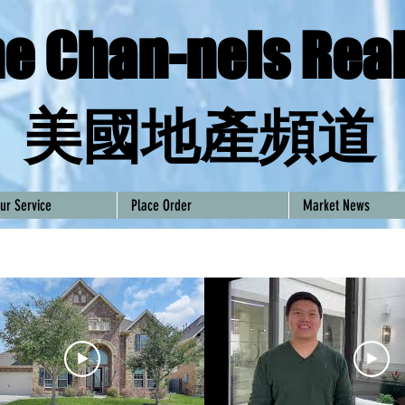
e Chan-nels Real
​美國地產頻道
ur Service
Place Order
Market News