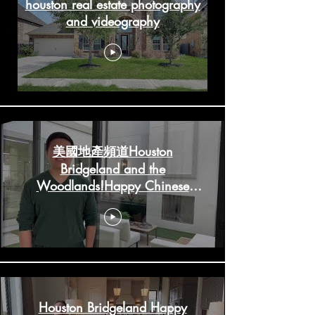
houston real estate photography
and videography
美國地產頻道Houston
Bridgeland and the
Woodlands!Happy Chinese
New Year!
HoustonRealestateChannels.com
Houston Bridgeland Happy