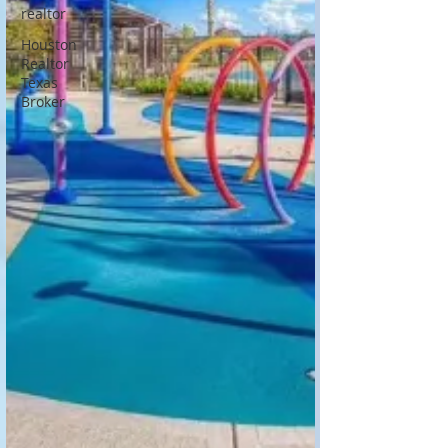
realtor
Houston
Realtor
Texas
Broker