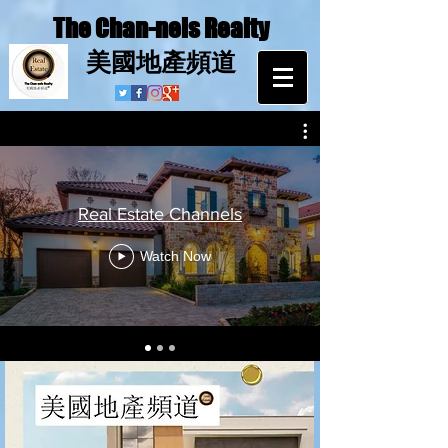
The Chan-nels Realty
​美國地產頻道
Real Estate Channels
Watch Now