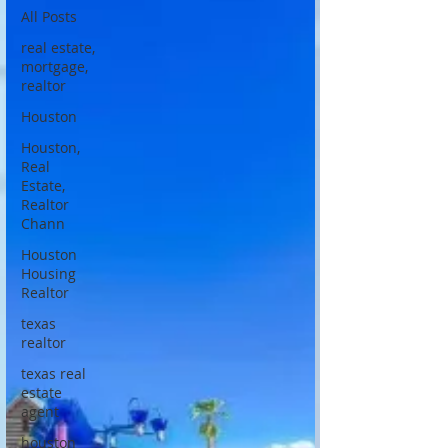
All Posts
real estate,
mortgage,
realtor
Houston
Houston,
Real
Estate,
Realtor
Chann
Houston
Housing
Realtor
texas
realtor
texas real
estate
agent
houston