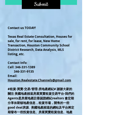
Submit
Contact us TODAY!
Texas Real Estate Consultation, Houses for
sale, for rent, for lease, New Home
Transaction, Houston Community School
District Research, Data Analysis, MLS
listing, etc.
Contact Info:
Cel
l:
346-331-1389
346-331-9135
Email:
Houston.Realestate.Channels@gmail.com
#租賃-買賣-交易-管理-房地產經紀# 謝謝大家的
關注 美國地產頻道房屋買賣租賃交易平台-我們的
Agents是房屋地產註冊認證經紀realtors 會定期
分享休斯頓地產信息，租賃市場，開售的一些
good deal房源. 美國地產頻道的網站及平台將定
期發布一些投資信息、房屋買賣租賃信息、地產