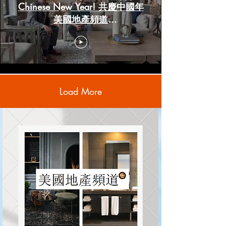
Chinese New Year! 共慶中國年
美國地產頻道
www.HoustonRealestateChannels.com
Load More