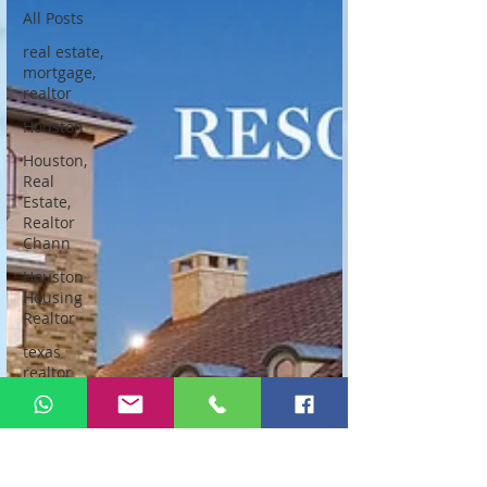
All Posts
real estate,
mortgage,
realtor
Houston
Houston,
Real
Estate,
Realtor
Chann
Houston
Housing
Realtor
texas
realtor
texas real
estate
agent
houston