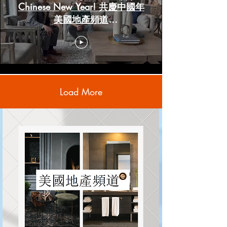
Chinese New Year! 共慶中國年
美國地產頻道
www.HoustonRealestateChannels.com
Load More