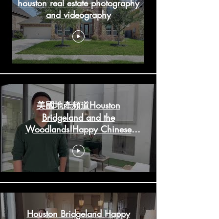
houston real estate photography
and videography
美國地產頻道Houston
Bridgeland and the
Woodlands!Happy Chinese
New Year!
HoustonRealestateChannels.com
Houston Bridgeland Happy