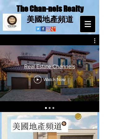
The Chan-nels Realty
​美國地產頻道
Real Estate Channels
Watch Now