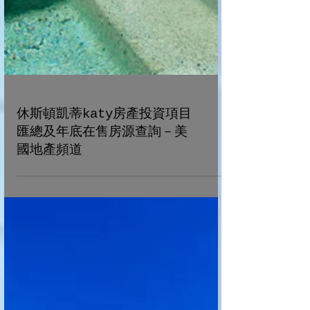
休斯頓凱蒂katy房產投資項目
匯總及年底在售房源查詢－美
國地產頻道