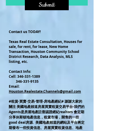
Submit
Contact us TODAY!
Texas Real Estate Consultation, Houses for
sale, for rent, for lease, New Home
Transaction, Houston Community School
District Research, Data Analysis, MLS
listing, etc.
Contact Info:
Cel
l:
346-331-1389
346-331-9135
Email:
Houston.Realestate.Channels@gmail.com
#租賃-買賣-交易-管理-房地產經紀# 謝謝大家的
關注 美國地產頻道房屋買賣租賃交易平台-我們的
Agents是房屋地產註冊認證經紀realtors 會定期
分享休斯頓地產信息，租賃市場，開售的一些
good deal房源. 美國地產頻道的網站及平台將定
期發布一些投資信息、房屋買賣租賃信息、地產