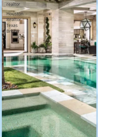
realtor
Houston
Realtor
Texas
Broker