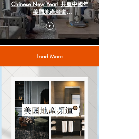
Chinese New Year! 共慶中國年
美國地產頻道
www.HoustonRealestateChannels.com
Load More