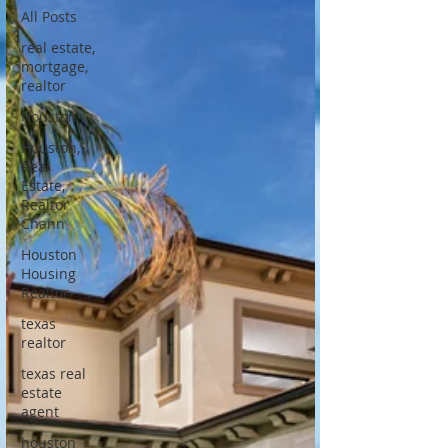
All Posts
real estate,
mortgage,
realtor
Houston
Houston,
Real
Estate,
Realtor
Chann
Houston
Housing
Realtor
texas
realtor
texas real
estate
agent
houston