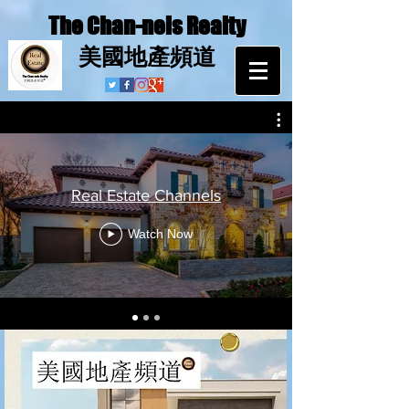
The Chan-nels Realty
​美國地產頻道
Real Estate Channels
Watch Now