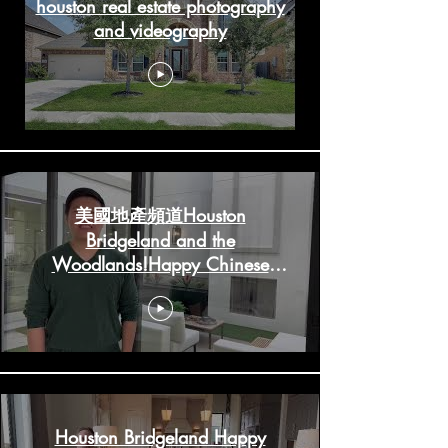
houston real estate photography
and videography
美國地產頻道Houston
Bridgeland and the
Woodlands!Happy Chinese
New Year!
HoustonRealestateChannels.com
Houston Bridgeland Happy