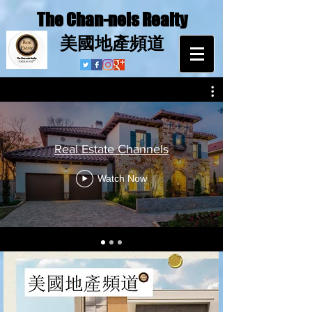
The Chan-nels Realty
​美國地產頻道
Real Estate Channels
Watch Now