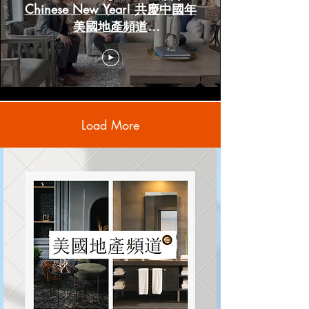
Chinese New Year! 共慶中國年
美國地產頻道
www.HoustonRealestateChannels.com
Load More