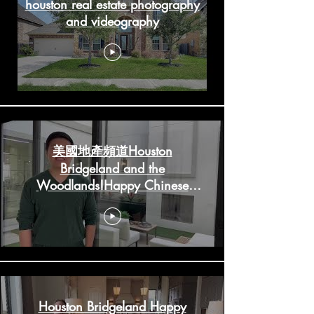
houston real estate photography
and videography
美國地產頻道Houston
Bridgeland and the
Woodlands!Happy Chinese
New Year!
HoustonRealestateChannels.com
Houston Bridgeland Happy