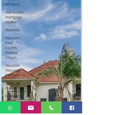
All Posts
real estate,
mortgage,
realtor
Houston
Houston,
Real
Estate,
Realtor
Chann
Houston
Housing
Realtor
texas
realtor
texas real
estate
agent
houston