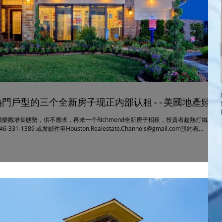
同一熱門戶型的三个全新房子现正内部认租--美國地產頻道
樂觀增長態勢，供不應求，再来一个Richmond全新房子招租，投資者趁熱打鐵，有
89 或发邮件至Houston.Realestate.Channels@gmail.com預約看...