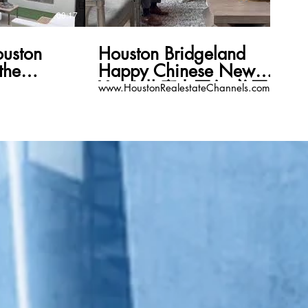
00:17
00:11
ston
Houston Bridgeland
the
Happy Chinese New
ppy
Year! 共慶中國年 美國地
www.HoustonRealestateChannels.com
ar!
產頻道
ateChannels.com
www.HoustonRealestateCha