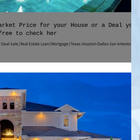
arket Price for your House or a Deal you
free to check her
 Deal-Sale|Real Estate Loan|Mortgage|Texas Houston-Dallas-San Antonio-