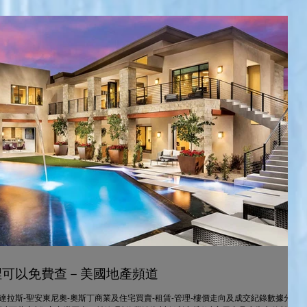
裡可以免費查－美國地產頻道
達拉斯-聖安東尼奧-奧斯丁商業及住宅買賣-租賃-管理-樓價走向及成交紀錄數據分析