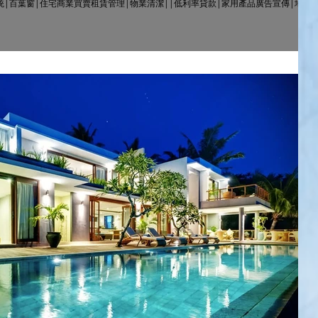
統|百葉窗|住宅商業買賣租賃管理|物業清潔||低利率貸款|家用產品廣告宣傳|地產