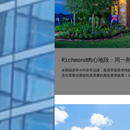
Richmond肉心地段：
休斯頓房市今年非常活躍，新房市場需求持續
意向置業休斯頓投資房產的朋友查询致電：346-331-13