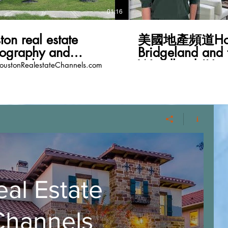
01:16
ton real estate
美國地產頻道Hou
tography and
Bridgeland and 
eography
Woodlands!Ha
ustonRealestateChannels.com
Chinese New Ye
HoustonRealest
eal Estate
Channels