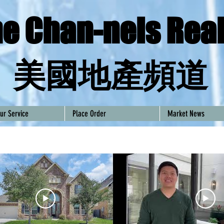
e Chan-nels Real
​美國地產頻道
ur Service
Place Order
Market News