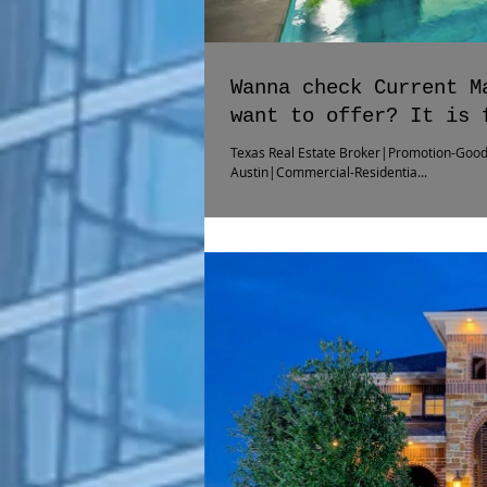
Wanna check Current M
want to offer? It is 
Texas Real Estate Broker|Promotion-Good
Austin|Commercial-Residentia...