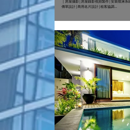
｜房屋攝影|房屋錄影視頻製作|安装噴淋系
傳單設計|商用名片設計|租客協調...