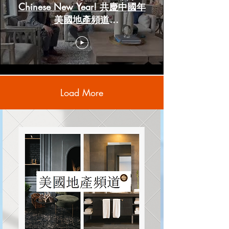
Chinese New Year! 共慶中國年
美國地產頻道
www.HoustonRealestateChannels.com
Load More