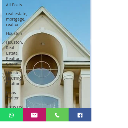
All Posts
real estate,
mortgage,
realtor
Houston
Houston,
Real
Estate,
Realtor
Chann
Houston
Housing
Realtor
texas
realtor
texas real
estate
agent
houston