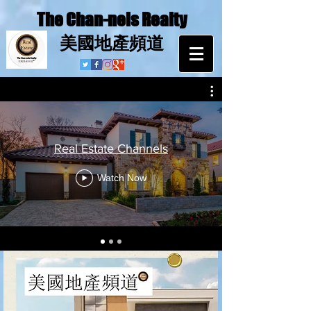
The Chan-nels Realty
​美國地產頻道
Real Estate Channels
Watch Now