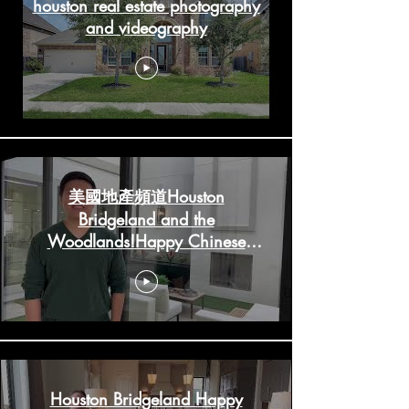
houston real estate photography
and videography
美國地產頻道Houston
Bridgeland and the
Woodlands!Happy Chinese
New Year!
HoustonRealestateChannels.com
Houston Bridgeland Happy