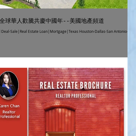
 全球華人歡騰共慶中國年--美國地產頻道
 Deal-Sale|Real Estate Loan|Mortgage|Texas Houston-Dallas-San Antonio-