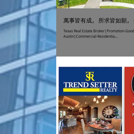
萬事皆有成, 所求皆如願,
Texas Real Estate Broker|Promotion-Good
Austin|Commercial-Residentia...