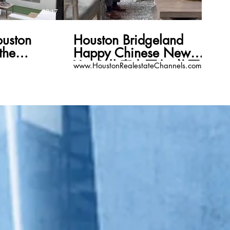
00:17
00:11
ston
Houston Bridgeland
the
Happy Chinese New
ppy
Year! 共慶中國年 美國地
www.HoustonRealestateChannels.com
ar!
產頻道
ateChannels.com
www.HoustonRealestateCha