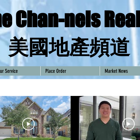
e Chan-nels Real
​美國地產頻道
ur Service
Place Order
Market News