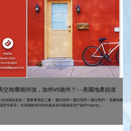
交稅哪個州強，加州VS德州？--美國地產頻道
化知識知多點！ 重要事情說三遍！ 關注我們！關注我們！關注我們！ 美國地產及
专家语：在美国购房问到的最多的问题便是房产税(Property...