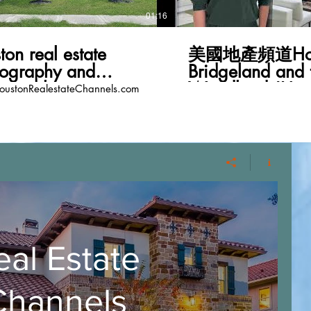
01:16
ton real estate
美國地產頻道Hou
tography and
Bridgeland and 
eography
Woodlands!Ha
ustonRealestateChannels.com
Chinese New Ye
HoustonRealest
eal Estate
Channels