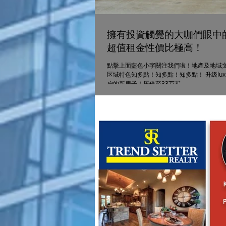
擁有投資觸覺的大咖們眼中的
超值租金性價比極高！
點擊上面藍色小字關注我們啦！地產及地域文
区域特色知多點！知多點！知多點！ 升级lux
户的新房子！压价至33万买...