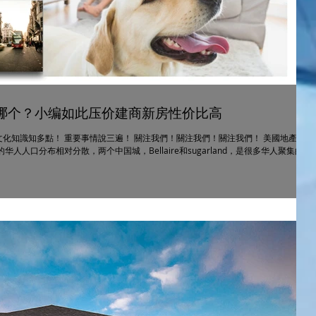
哪个？小编如此压价建商新房性价比高
化知識知多點！ 重要事情說三遍！ 關注我們！關注我們！關注我們！ 美國地產及
人人口分布相对分散，两个中国城，Bellaire和sugarland，是很多华人聚集的地