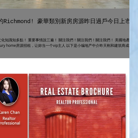
Richmond! 豪華類別新房房源昨日過戶今日上市，
化知識知多點！ 重要事情說三遍！ 關注我們！關注我們！關注我們！ ​美國地產及
ury home房源招租，让妳当一个vip主人 以下是小编地产中介昨天刚和建筑商成功过