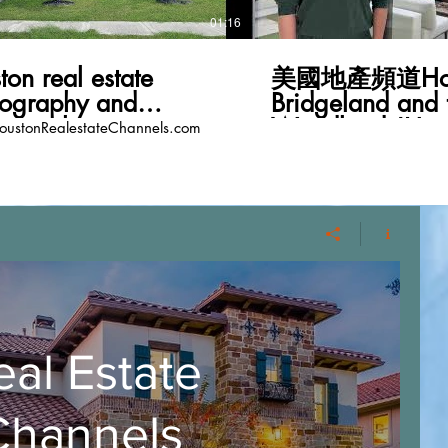
01:16
ton real estate
美國地產頻道Hou
tography and
Bridgeland and 
eography
Woodlands!Ha
ustonRealestateChannels.com
Chinese New Ye
HoustonRealest
eal Estate
Channels