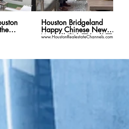
00:17
00:11
ston
Houston Bridgeland
the
Happy Chinese New
ppy
Year! 共慶中國年 美國地
www.HoustonRealestateChannels.com
ar!
產頻道
ateChannels.com
www.HoustonRealestateCha