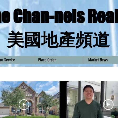
e Chan-nels Real
​美國地產頻道
ur Service
Place Order
Market News