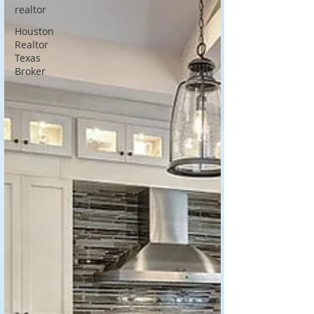
realtor
Houston
Realtor
Texas
Broker