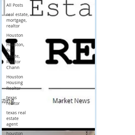
All Posts
real estate,
mortgage,
realtor
Houston
Houston,
Real
Estate,
Realtor
Chann
Houston
Housing
Realtor
texas
realtor
texas real
estate
agent
houston