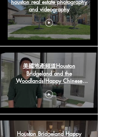
houston real estate photography
and videography
美國地產頻道Houston
Bridgeland and the
Woodlands!Happy Chinese
New Year!
HoustonRealestateChannels.com
Houston Bridgeland Happy