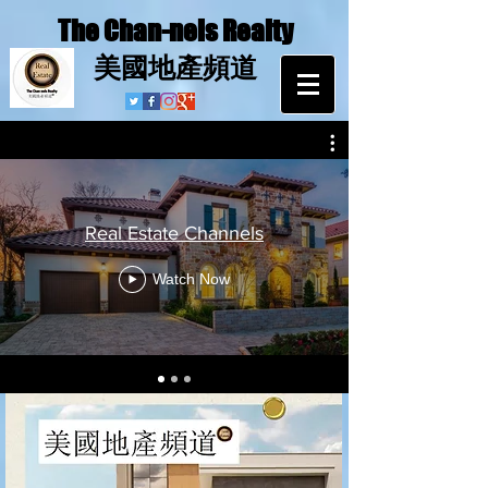
The Chan-nels Realty
​美國地產頻道
Real Estate Channels
Watch Now