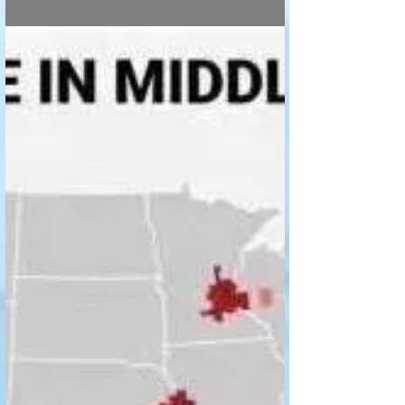
耗資2500萬 KATY韓國城近日
動工--看來Katy房價大概又要
瘋漲啦！--美國地產頻道