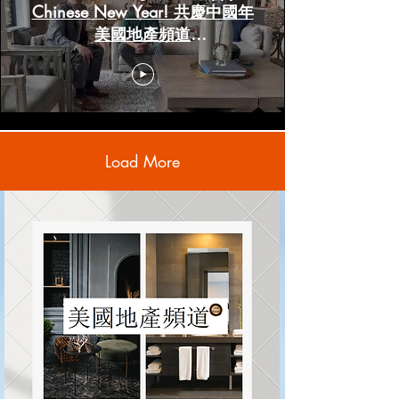
Chinese New Year! 共慶中國年
美國地產頻道
www.HoustonRealestateChannels.com
Load More