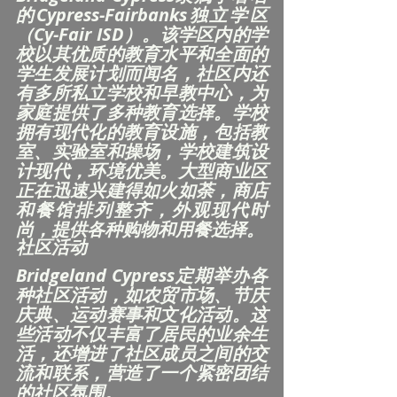
的Cypress-Fairbanks独立学区
（Cy-Fair ISD）。该学区内的学
校以其优质的教育水平和全面的
学生发展计划而闻名，社区内还
有多所私立学校和早教中心，为
家庭提供了多种教育选择。学校
拥有现代化的教育设施，包括教
室、实验室和操场，学校建筑设
计现代，环境优美。大型商业区
正在迅速兴建得如火如荼，商店
和餐馆排列整齐，外观现代时
尚，提供各种购物和用餐选择。
社区活动
Bridgeland Cypress定期举办各
种社区活动，如农贸市场、节庆
庆典、运动赛事和文化活动。这
些活动不仅丰富了居民的业余生
活，还增进了社区成员之间的交
流和联系，营造了一个紧密团结
的社区氛围。