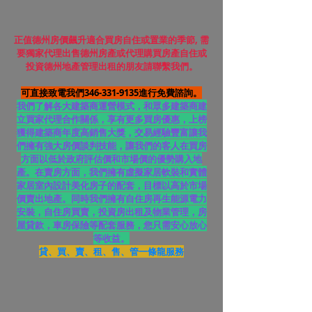
正值德州房價飆升適合買房自住或置業的季節, 需
要獨家代理出售德州房產或代理購買房產自住或
投資德州地產管理出租的朋友請聯繫我們。
可直接致電我們346-331-9135進行免費諮詢。
我們了解各大建築商運營模式，和眾多建築商建
立買家代理合作關係，享有更多買房優惠，上榜
獲得建築商年度高銷售大獎，交易經驗豐富讓我
們擁有強大房價談判技能，讓我們的客人在買房
方面以低於政府評估價和市場價的優勢購入地
產。在賣房方面，我們擁有虛擬家居軟裝和實體
家居室內設計美化房子的配套，目標以高於市場
價賣出地產。同時我們擁有自住房再生能源電力
安裝，自住房買賣，投資房出租及物業管理，房
屋貸款，車房保險等配套服務，您只需安心放心
等收益。
貸、買、賣、租、售、管一條龍服務