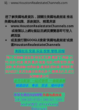
站：
www.HoustonRealestateChannels.com
想了解美國地產資訊，請關注美國地產頻道 推送
美國地產知識、原創資訊、精選房源
www.HoustonRealestateChannels.com
 或複製以上網址黏貼至網頁瀏覽器即可登入
網頁版
或直接打開GOOGLE搜索‘美國地產頻道’或搜
索HoustonRealestateChannels
美国生活.安居.乐业.投资.管理.回报
德州-休斯頓-達拉斯-聖安東尼奧-奧斯丁-商業-住
宅-自住-投資-買房-賣房-租賃-出租-物業管理-房屋
貸款-車房保險-物業維修-虛擬家居軟裝-實體家居
室內設計-家具裝飾安裝美化房子-樓價走向及成交
紀錄數據分析
全方位配套, 一站式管理, 一條龍服務
精通国语、粤语、英语、潮州语等
專業免費諮詢請聯繫
美國地產頻道
：
Cell: 346-331-9135 / 346-331-1389   
wechat微信: athrunhuang
郵箱Email: 