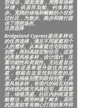
型湖泊，湖面清澈，周围有绿树
环绕，供居民划船、钓鱼和散
步。宽阔的绿地和蜿蜒的小径穿
过社区，为散步、跑步和骑行提
供了理想场所。
住房选择
Bridgeland Cypress提供多样化
的住房选择，满足不同家庭和个
人的需求。从单家庭住宅到联排
别墅，再到高级定制住宅，这里
的房屋风格多样，设计现代，注
重功能性和美观性。无论是首次
购房者还是希望升级住房的家
庭，都能在这里找到理想的居
所。从独栋别墅到联排别墅，房
屋风格多样，有现代的砖瓦结构
和传统的南方风格住宅，庭院整
洁，绿植茂盛。社区内的街道宽
敞整洁，两旁种满了树木，居民
的房屋前常有精心打理的草坪和