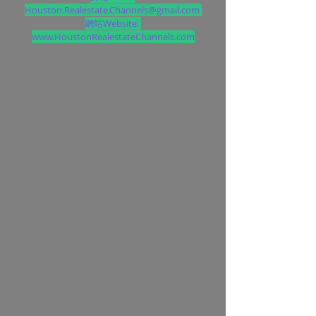
Houston.Realestate.Channels@gmail.com 
網站Website: 
www.HoustonRealestateChannels.com