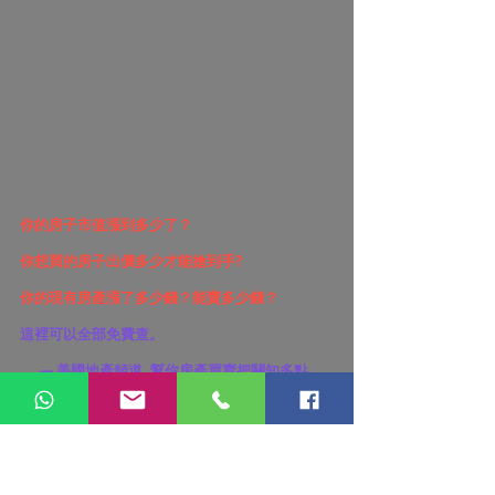
你的房子市值漲到多少了？
你想買的房子出價多少才能搶到手?
你的現有房產漲了多少錢？能賣多少錢？
這裡可以全部免費查。
      --- 美國地產頻道, 幫你房產買賣把關知多點
1.掃描以下二維碼進入網站填寫你的信息及需要查