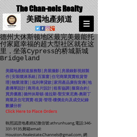
The Chan-nels Realty
​美國地產頻道
德州大休斯顿地区最完美最能托
付家庭幸福的超大型社区就在这
里，坐落Cypress的桥城新城
Bridgeland
美國地產頻道服務類|房屋攝影|房屋錄影視頻製
作|安装噴淋系統|百葉窗|住宅商業買賣租賃管
理|物業清潔||低利率貸款|家用產品廣告宣傳|地
產傳單設計|商用名片設計|租客協調|擬寫合約|
買房優惠|德州休斯頓-達拉斯-聖安東尼奧-奧斯丁
商業及住宅買賣-租賃-管理-樓價走向及成交紀錄
數據分析
Click Here to Place Orders
執照認證地產經紀微信號:athrunhuang,電話:346-
331-9135,郵箱email: 
Houston.Realestate.Channels@gmail.com
, 網